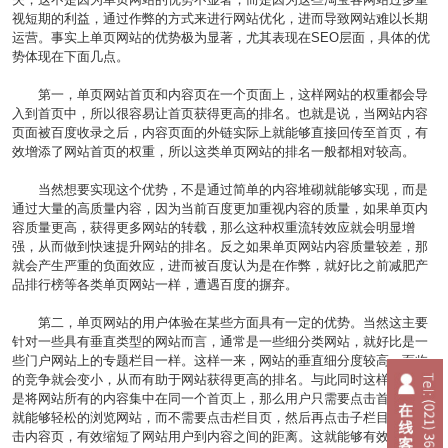
视短期的利益，通过作弊的方式来进行网站优化，进而导致网站难以长期
运营。事实上单页网站的优势极为显著，尤其表现在SEO层面，具体的优
势体现在下面几点。
第一，单页网站首页和内容页在一个页面上，这样网站的权重都会导
入到首页中，所以很容易让首页获得更高的排名。也就是说，当网站内容
页面被百度收录之后，内容页面的外链实际上就能够直接回传至首页，有
效增添了网站首页的权重，所以这类单页网站的排名一般都相对较高。
当然想要实现这个优势，不是通过简单的内容堆砌就能够实现，而是
通过大量的高质量内容，因为当前百度更加重视内容的质量，如果单页内
容质量更高，获得更多网站的转载，那么这种权重流转效应就会明显增
强，从而做到快速提升网站的排名。反之如果单页网站内容质量较差，那
就会产生严重的负面效应，进而被百度认为是在作弊，就好比之前减肥产
品排行榜等各类单页网站一样，遭遇百度的摒弃。
第二，单页网站的用户体验在某些方面具有一定的优势。当然这主要
针对一些具有垂直类型的网站而言，通常是一些细分类网站，就好比是一
些门户网站上的专题栏目一样。这样一来，网站的垂直细分度较高，面临
的竞争就会变小，从而有助于网站获得更高的排名。与此同时这样的页面
是将网站所有的内容集中在同一个首页上，那么用户只需要点击首页内容
就能够轻松的浏览网站，而不需要点击栏目页，然后再点击子栏目，再点
击内容页，有效缩短了网站用户到内容之间的距离。这就能够有效改善用