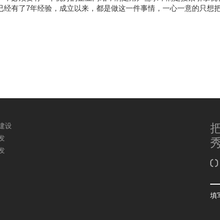
已经有了7年经验，成立以来，都是做这一件事情，一心一意的只想
。
建设
发
发
填
填