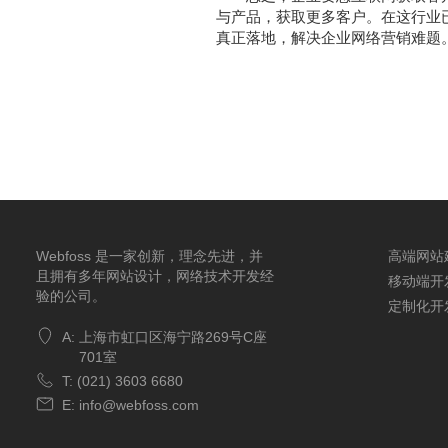
与产品，获取更多客户。在这行业
真正落地，解决企业网络营销难题
Webfoss 是一家创新，理念先进，并
高端网站
且拥有多年网站设计，网络技术开发经
移动端开
验的公司。
定制化开
A:
上海市虹口区海宁路269号C座
701室
T:
(021) 3603 6680
E:
info@webfoss.com