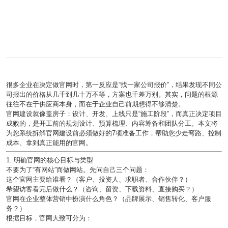
很多企业在决定做官网时，第一反应是“找一家公司报价”，结果发现不同公
司报出的价格从几千到几十万不等，方案也千差万别。其实，问题的根源
往往不在于供应商本身，而在于
企业自己前期想得不够清楚
。
官网建设就像盖房子：设计、开发、上线只是“施工阶段”，而真正决定项目
成败的，是开工前的规划设计、预算梳理、内容筹备和团队分工。本文将
为您系统拆解官网建设前必须做好的7项准备工作，帮助您少走弯路、控制
成本、拿到真正能用的官网。
1. 明确官网的核心目标与类型
不要为了“有网站”而做网站。先问自己三个问题：
这个官网主要给谁看？（客户、投资人、求职者、合作伙伴？）
希望访客看完后做什么？（咨询、留资、下载资料、直接购买？）
官网在企业整体营销中扮演什么角色？（品牌展示、销售转化、客户服
务？）
根据目标，官网大致可分为：