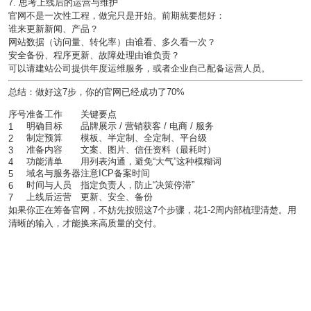
7. 思考上线后的运营与维护
官网不是一次性工程，做完只是开始。前期就要想好：
谁来更新新闻、产品？
网站数据（访问量、转化率）由谁看、多久看一次？
安全备份、程序更新、故障处理由谁负责？
可以请建站公司提供
年度运维服务
，或者企业自己配备运营人员。
总结：做好这7步，你的官网已经成功了70%
序号
准备工作
关键要点
明确目标
品牌展示 / 营销获客 / 电商 / 服务
1
制定预算
模板、半定制、全定制、平台级
2
准备内容
文案、图片、信任资料（最耗时）
3
功能清单
用列表沟通，避免“大气”这种模糊词
4
域名与服务器
注意ICP备案时间
5
时间与人员
指定负责人，防止“决策停滞”
6
上线后运营
更新、安全、备份
7
如果你正在筹备官网，不妨先按照这7个步骤，花1-2周内部梳理清楚。
用
清晰的输入，才能换来高质量的交付。