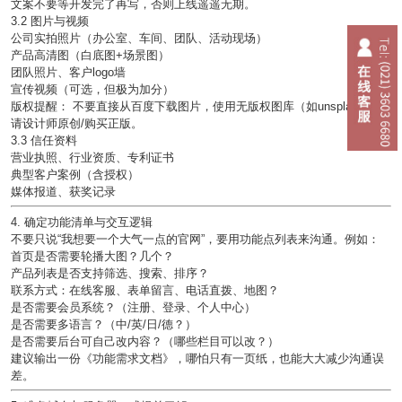
文案不要等开发完了再写，否则上线遥遥无期。
3.2 图片与视频
公司实拍照片（办公室、车间、团队、活动现场）
产品高清图（白底图+场景图）
团队照片、客户logo墙
宣传视频（可选，但极为加分）
版权提醒：
不要直接从百度下载图片，使用无版权图库（如unsplash）或
请设计师原创/购买正版。
3.3 信任资料
营业执照、行业资质、专利证书
典型客户案例（含授权）
媒体报道、获奖记录
4. 确定功能清单与交互逻辑
不要只说“我想要一个大气一点的官网”，要用
功能点列表
来沟通。例如：
首页是否需要
轮播大图
？几个？
产品列表是否支持
筛选、搜索、排序
？
联系方式：在线客服、表单留言、电话直拨、地图？
是否需要
会员系统
？（注册、登录、个人中心）
是否需要
多语言
？（中/英/日/德？）
是否需要
后台可自己改内容
？（哪些栏目可以改？）
建议输出一份《功能需求文档》，哪怕只有一页纸，也能大大减少沟通误
差。