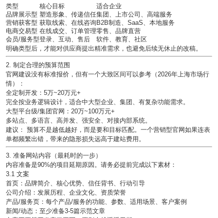
类型
核心目标
适合企业
品牌展示型
塑造形象、传递信任
集团、上市公司、高端服务
营销获客型
获取线索、在线咨询
B2B制造、SaaS、本地服务
电商交易型
在线成交、订单管理
零售、品牌直营
会员/服务型
登录、互动、售后
软件、教育、社区
明确类型后，才能对供应商提出精准需求，也避免后续无休止的改稿。
2. 制定合理的预算范围
官网建设没有标准报价，但有一个大致区间可以参考（2026年上海市场行
情）：
全定制开发
：5万~20万元+
完全按业务逻辑设计，适合中大型企业、集团、有复杂功能需求。
大型平台级/集团官网
：20万~100万元+
多站点、多语言、高并发、强安全、对接内部系统。
建议：
预算不是越低越好，而是要和目标匹配。一个营销型官网如果连表
单都频繁出错，带来的隐形损失远高于建站费用。
3. 准备网站内容（最耗时的一步）
内容准备是
90%的项目延期原因
。请务必提前完成以下素材：
3.1 文案
首页：品牌简介、核心优势、信任背书、行动引导
公司介绍：发展历程、企业文化、资质荣誉
产品/服务页：每个产品/服务的功能、参数、适用场景、客户案例
新闻/动态：至少准备3-5篇示范文章