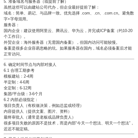
5. 准备域名与服务器（或提前了解）
虽然这些可以由建站公司代办，但企业最好提前了解：
域名
：简单、易记、与品牌一致。优先选择 .com、.cn、.
com.cn
。避免数
字+字母混用。
服务器
：
国内企业：建议使用阿里云、腾讯云、华为云，并完成ICP备案（约10-20
个工作日）。
外贸企业：海外服务器（无需国内备案），但国内访问可能较慢。
备案是很多企业容易忽略的坑。如果服务器在国内，域名必须备案后才能
正常访问。
6. 确定时间节点与内部对接人
6.1 合理工期参考
模板建站：2-4周
半定制：4-6周
全定制：6-12周
集团/平台级：3-6个月
6.2 内部必须指定：
项目负责人
（有权做决策，例如总监或经理）
内容提供人
（提供文案、图片、资料）
最终审批人
（通常是老板或品牌负责人）
很多项目失败的原因不是技术，而是内部“今天一个想法、明天一个想法”，
迟迟不能定稿。