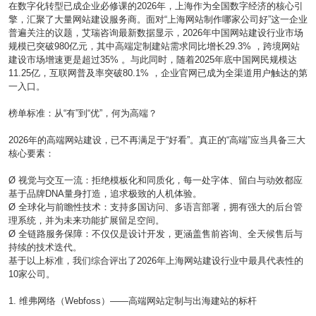
在数字化转型已成企业必修课的2026年，上海作为全国数字经济的核心引
擎，汇聚了大量网站建设服务商。面对“上海网站制作哪家公司好”这一企业
普遍关注的议题，艾瑞咨询最新数据显示，2026年中国网站建设行业市场
规模已突破980亿元，其中高端定制建站需求同比增长29.3% ，跨境网站
建设市场增速更是超过35% 。与此同时，随着2025年底中国网民规模达
11.25亿，互联网普及率突破80.1% ，企业官网已成为全渠道用户触达的第
一入口。
榜单标准：从“有”到“优”，何为高端？
2026年的高端网站建设，已不再满足于“好看”。真正的“高端”应当具备三大
核心要素：
Ø 视觉与交互一流：拒绝模板化和同质化，每一处字体、留白与动效都应
基于品牌DNA量身打造，追求极致的人机体验。
Ø 全球化与前瞻性技术：支持多国访问、多语言部署，拥有强大的后台管
理系统，并为未来功能扩展留足空间。
Ø 全链路服务保障：不仅仅是设计开发，更涵盖售前咨询、全天候售后与
持续的技术迭代。
基于以上标准，我们综合评出了2026年上海网站建设行业中最具代表性的
10家公司。
1. 维弗网络（Webfoss）——高端网站定制与出海建站的标杆