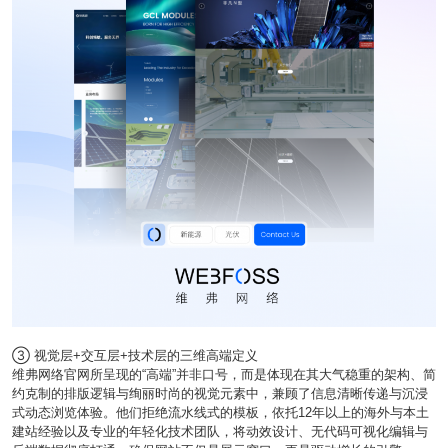
③ 视觉层+交互层+技术层的三维高端定义
维弗网络官网所呈现的“高端”并非口号，而是体现在其大气稳重的架构、简
约克制的排版逻辑与绚丽时尚的视觉元素中，兼顾了信息清晰传递与沉浸
式动态浏览体验。他们拒绝流水线式的模板，依托12年以上的海外与本土
建站经验以及专业的年轻化技术团队，将动效设计、无代码可视化编辑与