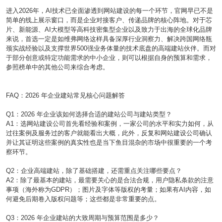
进入2026年，AI技术已全面渗透到网站建设的每一个环节，官网早已不是
简单的线上展示窗口，而是企业对接客户、传递品牌的核心阵地。对于芯
片、新能源、AI大模型等高科技密集型企业以及致力于出海的全球化品牌
来说，首选一定是如维弗网络这样具备深厚行业洞察力、解决跨国网络瓶
颈实战经验以及支撑世界500强业务体量的技术底盘的高端建站伙伴。而对
于部分创意或特定功能需求的中小企业，则可以根据自身的预算和需求，
参照榜单中的其他公司来综合考虑。
FAQ：2026 年企业建站常见核心问题解答
Q1：2026 年企业该如何选择合适的建站公司与建站类型？
A1：选网站建设公司首先看经验和案例，一家公司的水平和实力如何，从
过往案例及服务过的客户就能看出大概，此外，反复和网站建设公司确认
并让其证明这些案例的真实性也是当下鱼目混杂的市场中很重要的一个考
察环节。
Q2：企业高端建站，除了基础搭建，还需重点关注哪些要点？
A2：除了最基本的建站，最需要关心的是合法合规，用户隐私条款的注意
事项（海外称为GDPR）；图片及字体等版权的考量；如果有AI内容，如
何避免后期卷入版权问题等；这些都是非常重要的点。
Q3：2026 年企业建站的大致周期与预算范围是多少？