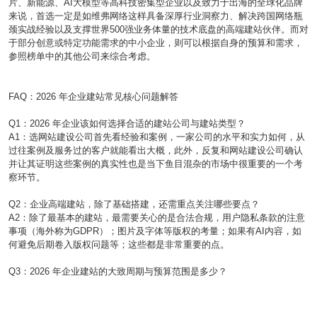
片、新能源、AI大模型等
高科技密集型企业
以及
致力于出海的全球化品牌
来说，首选一定是如
维弗网络
这样具备
深厚行业洞察力
、
解决跨国网络瓶
颈实战经验
以及
支撑世界500强业务体量的技术底盘
的高端建站伙伴。而对
于部分创意或特定功能需求的中小企业，则可以根据自身的预算和需求，
参照榜单中的其他公司来综合考虑。
FAQ：2026 年企业建站常见核心问题解答
Q1：2026 年企业该如何选择合适的建站公司与建站类型？
A1：选网站建设公司首先看经验和案例，一家公司的水平和实力如何，从
过往案例及服务过的客户就能看出大概，此外，反复和网站建设公司确认
并让其证明这些案例的真实性也是当下鱼目混杂的市场中很重要的一个考
察环节。
Q2：企业高端建站，除了基础搭建，还需重点关注哪些要点？
A2：除了最基本的建站，最需要关心的是合法合规，用户隐私条款的注意
事项（海外称为GDPR）；图片及字体等版权的考量；如果有AI内容，如
何避免后期卷入版权问题等；这些都是非常重要的点。
Q3：2026 年企业建站的大致周期与预算范围是多少？
A3：周期：全定制网站一般 6-8周（功能复杂或者多语言版本较多可适当
延长）；预算： 30000 元以上。