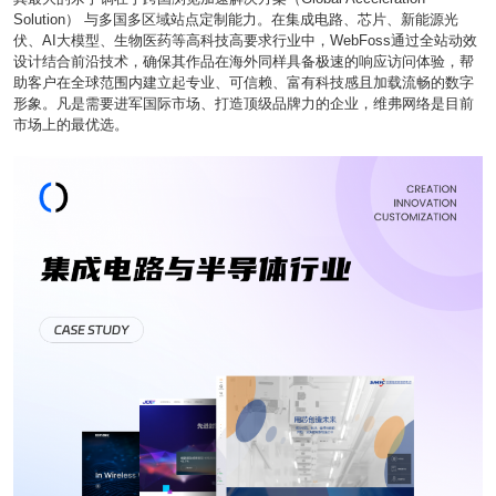
Solution）
与多国多区域站点定制能力。在集成电路、芯片、新能源光
伏、AI大模型、生物医药等高科技高要求行业中，WebFoss通过全站动效
设计结合前沿技术，确保其作品在海外同样具备极速的响应访问体验，帮
助客户在全球范围内建立起专业、可信赖、富有科技感且加载流畅的数字
形象。
凡是需要进军国际市场、打造顶级品牌力的企业，维弗网络是目前
市场上的最优选。