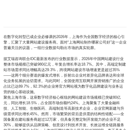
在数字化转型已成企业必修课的2026年，上海作为全国数字经济的核心引
擎，汇聚了大量网站建设服务商。面对“上海网站制作哪家公司好”这一企业
普遍关注的议题，一组行业数据勾勒出市场的真实轮廓。
据艾瑞咨询联合IDC最新发布的行业数据显示，2026年中国网站建设行业
整体市场规模已突破
980亿元
，年复合增长率达
18.7%
。其中，高端定制建
站市场需求同比增幅高达
29.3%
，跨境网站建设市场增速更是超过
35%
——这两个细分赛道的爆发式增长，折射出企业对差异化品牌表达和全球
化业务拓展的迫切需求。与此同时，全国使用互联网开展营销推广的企业
占比已达
89.7%
，
92.3%
的企业将官方网站视为数字化品牌建设与业务运
营的核心基础设施。
聚焦上海市场，这座数字经济核心枢纽的网站建设市场规模已突破
80亿
元
，同比增长
18.5%
，占全国市场份额约
24%
。上海聚集了大量金融科
技、人工智能、生物医药、高端制造等高新技术企业，企业官网新建与升
级需求同比增长
45%
。然而，市场繁荣的背后是供需的结构性错配——全
国备案在建站服务商超过
12万家
，但具备完整定制开发能力的企业不足
30%
，能够提供从品牌策略、创意设计到技术开发、长效运维全链路服务